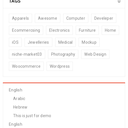
TAGS
Apparels
Awesome
Computer
Develeper
Ecommercsing
Electronics
Furniture
Home
iOS
Jewelleries
Medical
Mockup
niche-market03
Photography
Web Design
Woocommerce
Wordpress
English
Arabic
Hebrew
This is just for demo
English