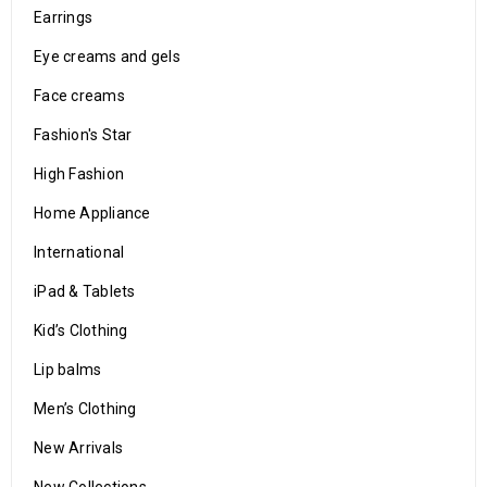
Earrings
Eye creams and gels
Face creams
Fashion's Star
High Fashion
Home Appliance
International
iPad & Tablets
Kid’s Clothing
Lip balms
Men’s Clothing
New Arrivals