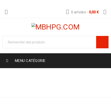
0 articles
-
0,00
€
MENU CATÉGORIE
Boutique
›
Earrings
›
A rhoncus faucibus hac et gravida duis accumsan
viverra amet