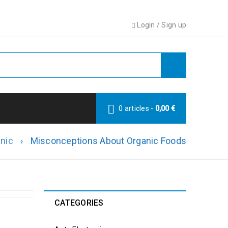
Login
/
Sign up
0 articles
-
0,00
€
nic
›
Misconceptions About Organic Foods
CATEGORIES