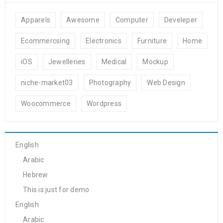
Apparels
Awesome
Computer
Develeper
Ecommercsing
Electronics
Furniture
Home
iOS
Jewelleries
Medical
Mockup
niche-market03
Photography
Web Design
Woocommerce
Wordpress
English
Arabic
Hebrew
This is just for demo
English
Arabic