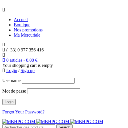
Accueil
Boutique
Nos promotions
Ma Mercuriale
(+33) 0 977 356 416
0 articles
-
0,00
€
Your shopping cart is empty
Login
/
Sign up
Username
Mot de passe
Forgot Your Password?