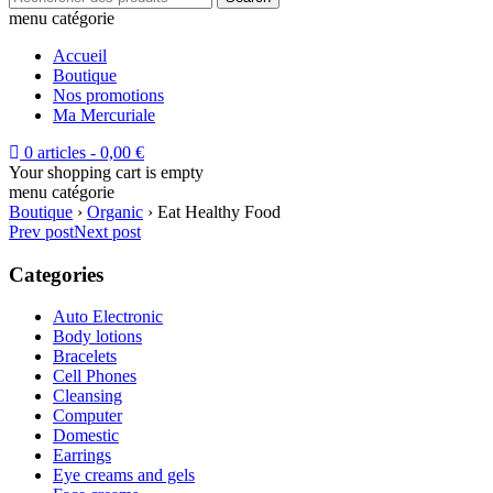
menu catégorie
Accueil
Boutique
Nos promotions
Ma Mercuriale
0 articles
-
0,00
€
Your shopping cart is empty
menu catégorie
Boutique
›
Organic
›
Eat Healthy Food
Prev post
Next post
Categories
Auto Electronic
Body lotions
Bracelets
Cell Phones
Cleansing
Computer
Domestic
Earrings
Eye creams and gels