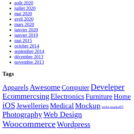
août 2020
juillet 2020
mai 2020
avril 2020
mars 2020
janvier 2020
janvier 2019
mai 2015
octobre 2014
septembre 2014
décembre 2013
novembre 2013
Tags
Develeper
Awesome
Apparels
Computer
Ecommercsing
Electronics
Furniture
Home
iOS
Mockup
Jewelleries
Medical
niche-market03
Photography
Web Design
Woocommerce
Wordpress