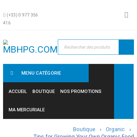
(+33) 0 977 356
416
MENU CATÉGORIE
ACCUEIL
BOUTIQUE
NOS PROMOTIONS
MA MERCURIALE
Boutique
›
Organic
›
Tips for Growing Your Own Organic Food