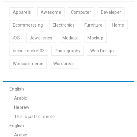
Apparels
Awesome
Computer
Develeper
Ecommercsing
Electronics
Furniture
Home
iOS
Jewelleries
Medical
Mockup
niche-market03
Photography
Web Design
Woocommerce
Wordpress
English
Arabic
Hebrew
This is just for demo
English
Arabic