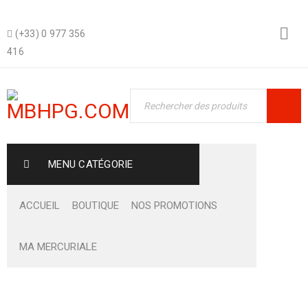
(+33) 0 977 356
416
MENU CATÉGORIE
ACCUEIL
BOUTIQUE
NOS PROMOTIONS
MA MERCURIALE
Boutique
›
Fashion's Star
›
Responsive and retina ready