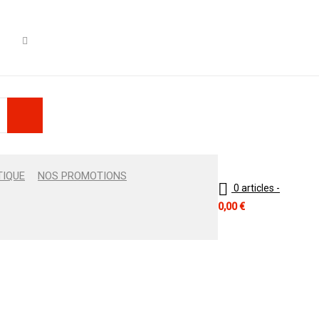
TIQUE
NOS PROMOTIONS
0 articles
-
0,00
€
Boutique
›
Fashion's Star