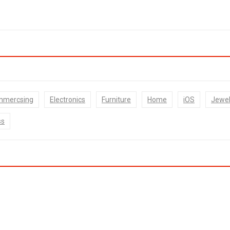
mmercsing
Electronics
Furniture
Home
iOS
Jewel
ss