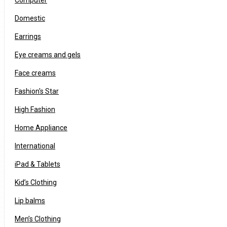
Computer
Domestic
Earrings
Eye creams and gels
Face creams
Fashion's Star
High Fashion
Home Appliance
International
iPad & Tablets
Kid’s Clothing
Lip balms
Men’s Clothing