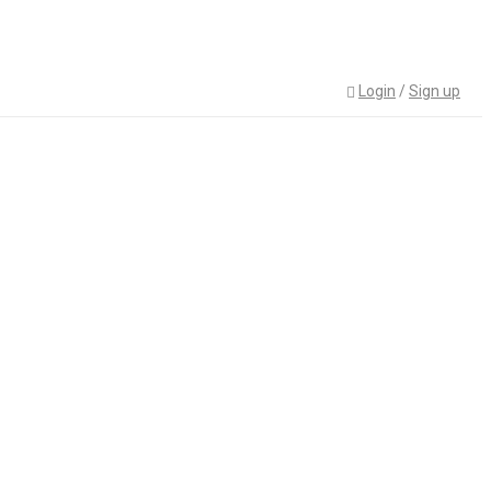
Login
/
Sign up
›
Domestic
›
Drag and drop page builder integration