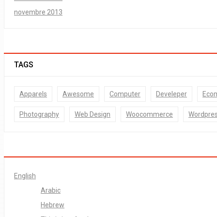
novembre 2013
TAGS
Apparels
Awesome
Computer
Develeper
Eco
Photography
Web Design
Woocommerce
Wordpre
English
Arabic
Hebrew