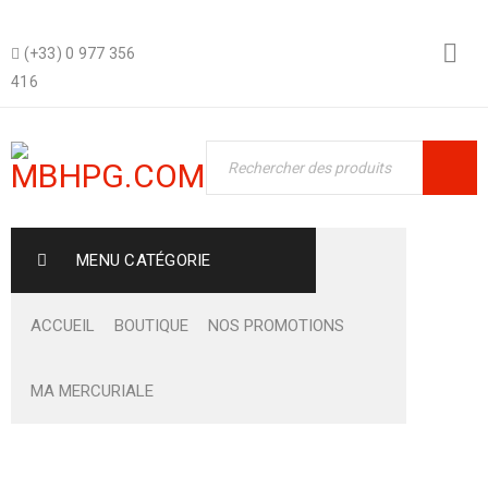
(+33) 0 977 356
416
MENU CATÉGORIE
ACCUEIL
BOUTIQUE
NOS PROMOTIONS
MA MERCURIALE
Boutique
›
Fashion's Star
›
Free premium quantity support