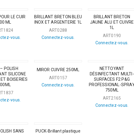
OUR LE CUIR
BRILLANT BRETON BLEU
BRILLANT BRETON
00 ML
INOX ET ARGENTERIE 1L
JAUNE ALU ET CUIVRE
1L
RT1824
ART0288
ART0190
ctez-vous.
Connectez-vous.
Connectez-vous.
 – POLISH
NETTOYANT
MIROR CUIVRE 250ML
NT SILICONE
DÉSINFECTANT MULTI-
ART0157
ET BOISERIES
SURFACES F2 P&G
500ML
PROFESSIONAL-SPRA
Connectez-vous.
750ML
RT1837
ART2165
ctez-vous.
Connectez-vous.
POLISH SANS
PUCK-Brillant plastique