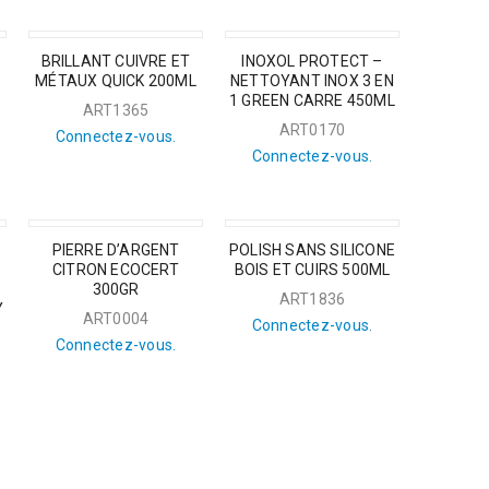
BRILLANT CUIVRE ET
INOXOL PROTECT –
MÉTAUX QUICK 200ML
NETTOYANT INOX 3 EN
1 GREEN CARRE 450ML
ART1365
ART0170
Connectez-vous.
Connectez-vous.
PIERRE D’ARGENT
POLISH SANS SILICONE
CITRON ECOCERT
BOIS ET CUIRS 500ML
300GR
ART1836
Y
ART0004
Connectez-vous.
Connectez-vous.