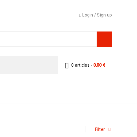
Login
/
Sign up
0 articles
-
0,00
€
ERIEL DE NETTOYAGE MANUEL
›
Chariots Et
Accessoires
Filter