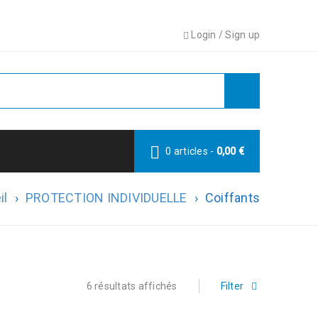
Login
/
Sign up
0 articles
-
0,00
€
il
›
PROTECTION INDIVIDUELLE
›
Coiffants
6 résultats affichés
Filter