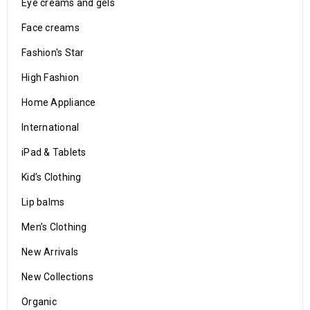
Eye creams and gels
Face creams
Fashion's Star
High Fashion
Home Appliance
International
iPad & Tablets
Kid’s Clothing
Lip balms
Men’s Clothing
New Arrivals
New Collections
Organic