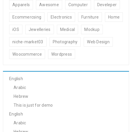
Apparels
Awesome
Computer
Develeper
Ecommercsing
Electronics
Furniture
Home
iOS
Jewelleries
Medical
Mockup
niche-market03
Photography
Web Design
Woocommerce
Wordpress
English
Arabic
Hebrew
This is just for demo
English
Arabic
Hebrew