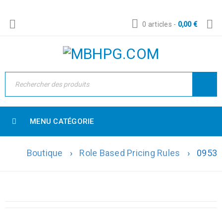
0 articles
-
0,00
€
MENU CATÉGORIE
Boutique
›
Role Based Pricing Rules
›
0953