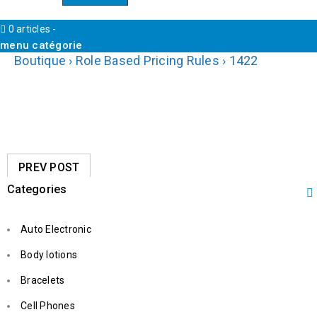
0 articles
-
0,00
€
menu catégorie
Boutique
›
Role Based Pricing Rules
›
1422
PREV POST
Categories
Auto Electronic
Body lotions
Bracelets
Cell Phones