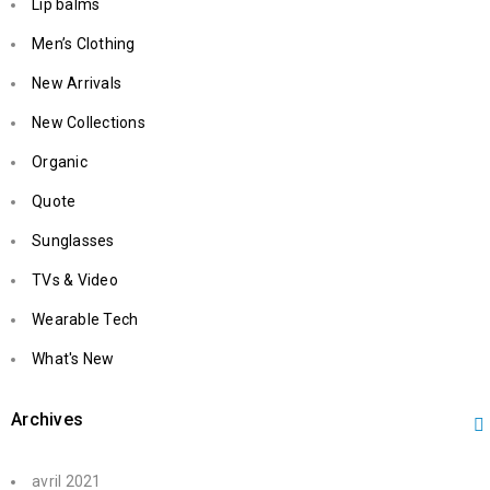
Lip balms
Men’s Clothing
New Arrivals
New Collections
Organic
Quote
Sunglasses
TVs & Video
Wearable Tech
What's New
Archives
avril 2021