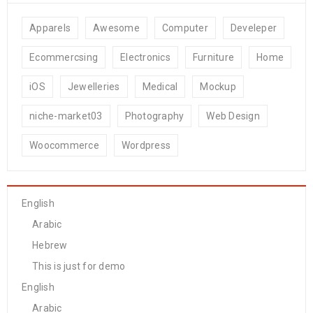
Apparels
Awesome
Computer
Develeper
Ecommercsing
Electronics
Furniture
Home
iOS
Jewelleries
Medical
Mockup
niche-market03
Photography
Web Design
Woocommerce
Wordpress
English
Arabic
Hebrew
This is just for demo
English
Arabic