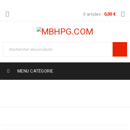
0 articles
-
0,00
€
MENU CATÉGORIE
Boutique
›
Role Based Pricing Rules
›
SERVIETTE AIRLAID 40X40 CHAMPAGNE