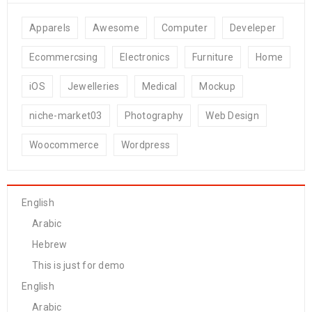
Apparels
Awesome
Computer
Develeper
Ecommercsing
Electronics
Furniture
Home
iOS
Jewelleries
Medical
Mockup
niche-market03
Photography
Web Design
Woocommerce
Wordpress
English
Arabic
Hebrew
This is just for demo
English
Arabic