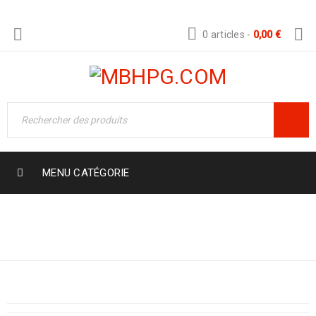
0 articles
-
0,00
€
MENU CATÉGORIE
Boutique
›
Role Based Pricing Rules
›
VAISELLE A USAGE UNIQUE