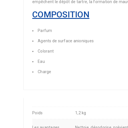
empêchent le dépôt de tartre, la formation de mauva
COMPOSITION
Parfum
Agents de surface anioniques
Colorant
Eau
Charge
Poids
1,2 kg
Les avantages
Nettoie, désodorise, prévien