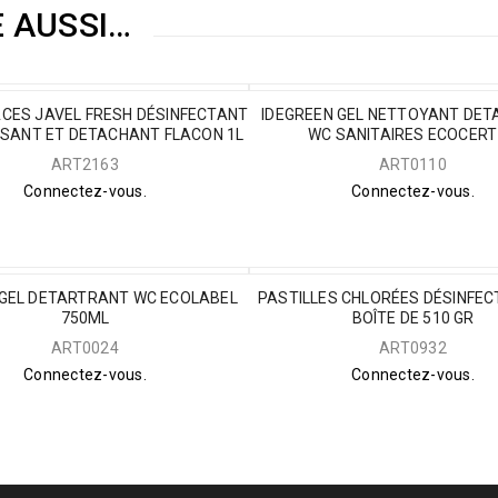
E AUSSI…
ACES JAVEL FRESH DÉSINFECTANT
IDEGREEN GEL NETTOYANT DE
SANT ET DETACHANT FLACON 1L
WC SANITAIRES ECOCERT
ART2163
ART0110
Connectez-vous.
Connectez-vous.
 GEL DETARTRANT WC ECOLABEL
PASTILLES CHLORÉES DÉSINFEC
750ML
BOÎTE DE 510 GR
ART0024
ART0932
Connectez-vous.
Connectez-vous.