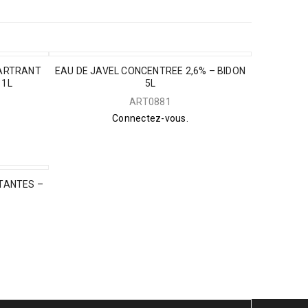
TARTRANT
EAU DE JAVEL CONCENTREE 2,6% – BIDON
 1L
5L
ART0881
Connectez-vous.
TANTES –