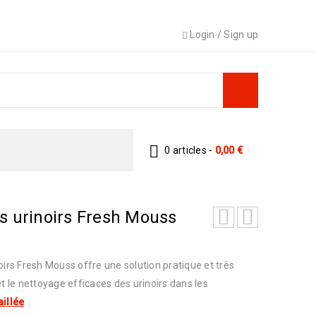
Login
/
Sign up
0 articles
-
0,00
€
s urinoirs Fresh Mouss
irs Fresh Mouss offre une solution pratique et très
et le nettoyage efficaces des urinoirs dans les
aillée