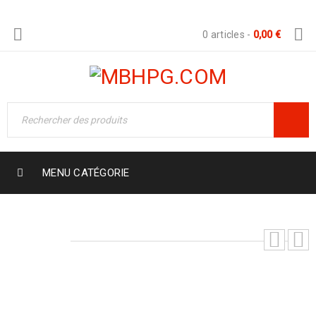
0 articles
-
0,00
€
MENU CATÉGORIE