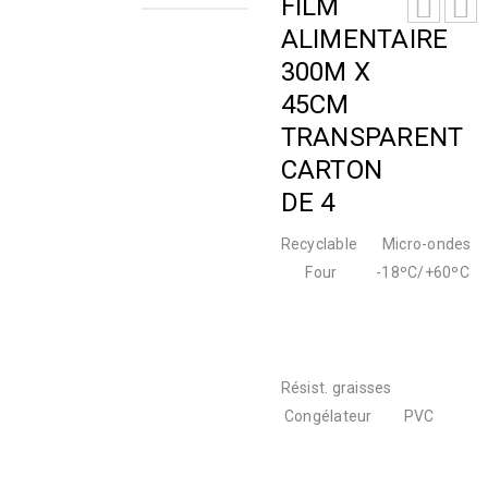
FILM
ALIMENTAIRE
300M X
45CM
TRANSPARENT
CARTON
DE 4
Recyclable Micro-ondes
Four -18ºC/+60ºC
Résist. graisses
Congélateur PVC