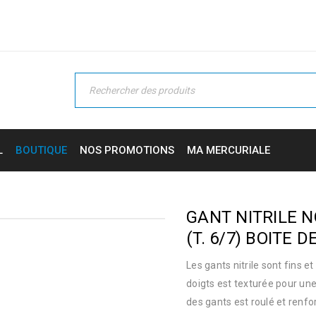
L
BOUTIQUE
NOS PROMOTIONS
MA MERCURIALE
GANT NITRILE 
(T. 6/7) BOITE D
Les gants nitrile sont fins 
doigts est texturée pour un
des gants est roulé et renfor