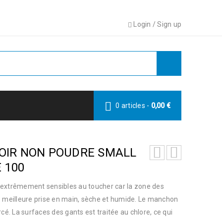
Login
/
Sign up
0 articles
-
0,00
€
NOIR NON POUDRE SMALL
E 100
et extrêmement sensibles au toucher car la zone des
e meilleure prise en main, sèche et humide. Le manchon
cé. La surfaces des gants est traitée au chlore, ce qui