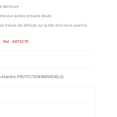
a déchirure.
mbreux acides et bases dilués.
es traces, les défauts sur la tôle et le verre avant la
Réf : ART0278
n étanche
,
PROTECTION INDIVIDUELLE