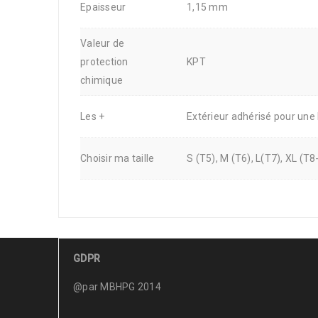
Epaisseur
1,15 mm
Valeur de
protection
KPT
chimique
Les +
Extérieur adhérisé pour une
Choisir ma taille
S (T5), M (T6), L(T7), XL (T8
GDPR
@par MBHPG 2014