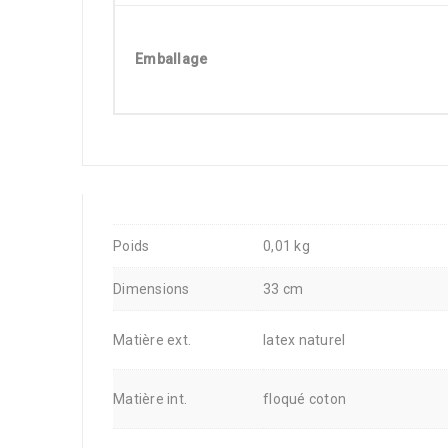
Emballage
Poids
0,01 kg
Dimensions
33 cm
Matière ext.
latex naturel
Matière int.
floqué coton