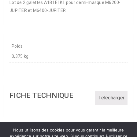
Lot de 2 galettes A1B1E1K1 pour demi-masque M6200-
JUPITER et M6400-JUPITER.
Poids
0,375 kg
FICHE TECHNIQUE
Télécharger
Nous utilisons des cookies pour vous garantir la meilleure
GDPR
expérience sur notre site web. Si vous continuez à utiliser ce