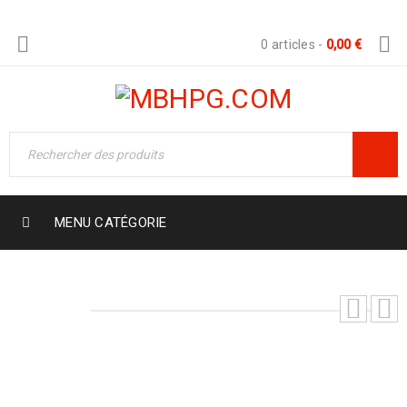
0 articles
-
0,00
€
MENU CATÉGORIE