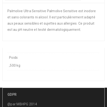
Palmolive Ultra Sensitive Palmolive Sensitive est inodore
et sans colorants ni alcool. Il est particulièrement adapté
aux peaux sensibles et sujettes aux allergies. Ce produit
est au pH neutre et testé dermatologiquement.
Poids
,500 kg
GDPR
@par MBHPG 2014