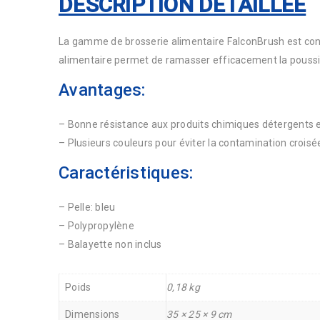
DESCRIPTION DÉTAILLÉE
La gamme de brosserie alimentaire FalconBrush est con
alimentaire permet de ramasser efficacement la poussièr
Avantages:
– Bonne résistance aux produits chimiques détergents e
– Plusieurs couleurs pour éviter la contamination croisé
Caractéristiques:
– Pelle: bleu
– Polypropylène
– Balayette non inclus
Poids
0,18 kg
Dimensions
35 × 25 × 9 cm