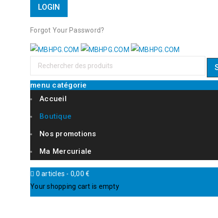
Forgot Your Password?
menu catégorie
Accueil
Boutique
Nos promotions
Ma Mercuriale
0 articles
-
0,00
€
Your shopping cart is empty