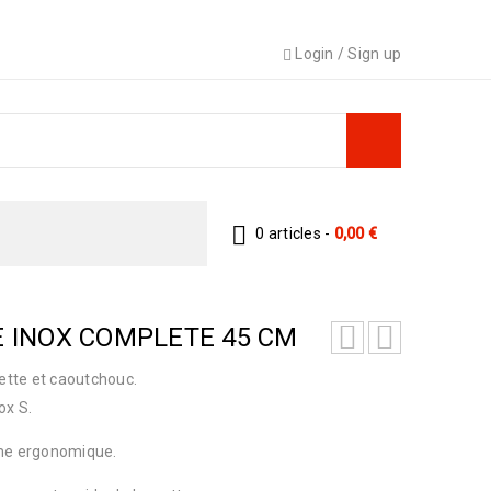
Login
/
Sign up
0 articles
-
0,00
€
E INOX COMPLETE 45 CM
rette et caoutchouc.
ox S.
rme ergonomique.