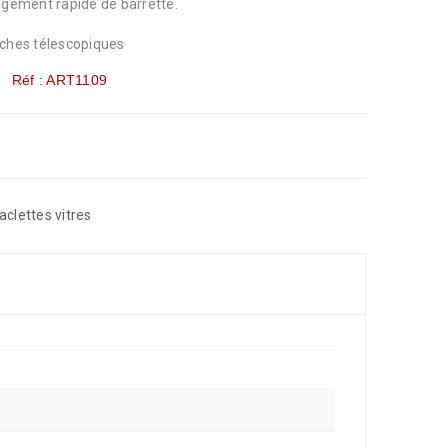
angement rapide de barrette.
rches télescopiques
Réf : ART1109
aclettes vitres