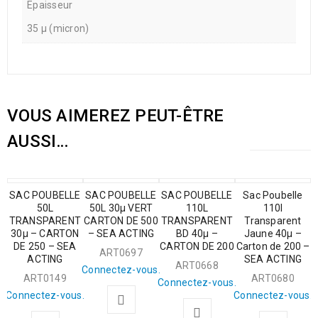
Epaisseur
35 µ (micron)
VOUS AIMEREZ PEUT-ÊTRE
AUSSI…
SAC POUBELLE
SAC POUBELLE
SAC POUBELLE
Sac Poubelle
50L
50L 30µ VERT
110L
110l
TRANSPARENT
CARTON DE 500
TRANSPARENT
Transparent
30µ – CARTON
– SEA ACTING
BD 40µ –
Jaune 40µ –
DE 250 – SEA
CARTON DE 200
Carton de 200 –
ART0697
ACTING
SEA ACTING
ART0668
Connectez-vous.
ART0149
ART0680
Connectez-vous.
Connectez-vous.
Connectez-vous.