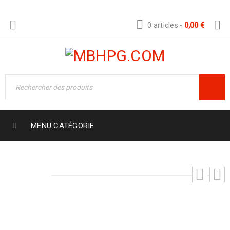
0 articles
-
0,00
€
MENU CATÉGORIE