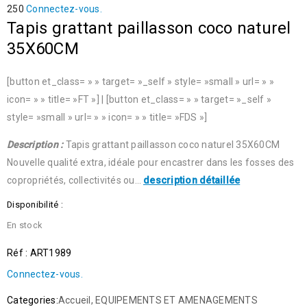
250
Connectez-vous.
Tapis grattant paillasson coco naturel
35X60CM
[button et_class= » » target= »_self » style= »small » url= » »
icon= » » title= »FT »] | [button et_class= » » target= »_self »
style= »small » url= » » icon= » » title= »FDS »]
Description :
Tapis grattant paillasson coco naturel 35X60CM
Nouvelle qualité extra, idéale pour encastrer dans les fosses des
copropriétés, collectivités ou…
description détaillée
Disponibilité :
En stock
Réf : ART1989
Connectez-vous.
Categories:
Accueil
,
EQUIPEMENTS ET AMENAGEMENTS