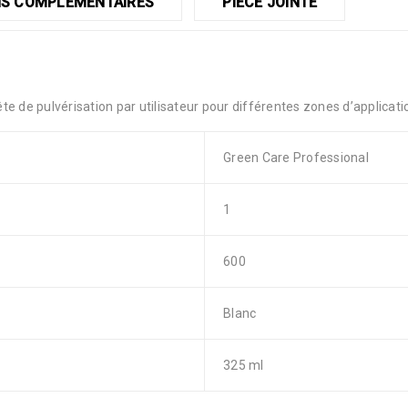
S COMPLÉMENTAIRES
PIÈCE JOINTE
e de pulvérisation par utilisateur pour différentes zones d’applicati
Green Care Professional
1
600
Blanc
325 ml