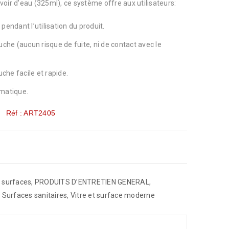
oir d’eau (325ml), ce système offre aux utilisateurs:
pendant l’utilisation du produit.
uche (aucun risque de fuite, ni de contact avec le
he facile et rapide.
matique.
Réf : ART2405
t surfaces
,
PRODUITS D’ENTRETIEN GENERAL
,
,
Surfaces sanitaires
,
Vitre et surface moderne