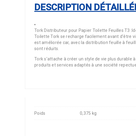
DESCRIPTION DÉTAILLÉ
Tork Distributeur pour Papier Toilette Feuilles T3 :I
Toilette Tork se recharge facilement avant d’être v
est améliorée car, avec la distribution feuille à feui
sont réduits.
Tork s’attache à créer un style de vie plus durable 
produits et services adaptés à une société repectue
Poids
0,375 kg