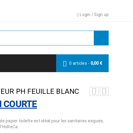
Login
/
Sign up
0 articles
-
0,00
€
TEUR PH FEUILLE BLANC
N COURTE
e papier toilette est idéal pour les sanitaires exiguës,
 l’HoReCa.