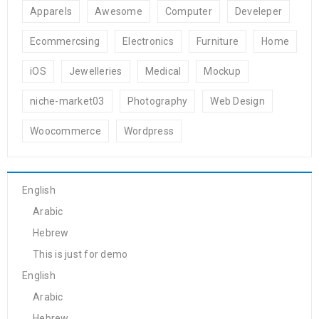
Apparels
Awesome
Computer
Develeper
Ecommercsing
Electronics
Furniture
Home
iOS
Jewelleries
Medical
Mockup
niche-market03
Photography
Web Design
Woocommerce
Wordpress
English
Arabic
Hebrew
This is just for demo
English
Arabic
Hebrew