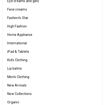
Eye creams and gels
Face creams
Fashion's Star
High Fashion
Home Appliance
International
iPad & Tablets
Kid’s Clothing
Lip balms
Men’s Clothing
New Arrivals
New Collections
Organic