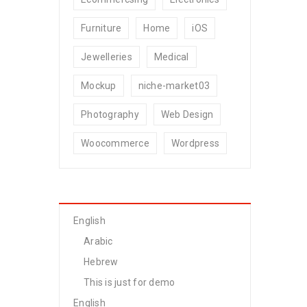
Furniture
Home
iOS
Jewelleries
Medical
Mockup
niche-market03
Photography
Web Design
Woocommerce
Wordpress
English
Arabic
Hebrew
This is just for demo
English