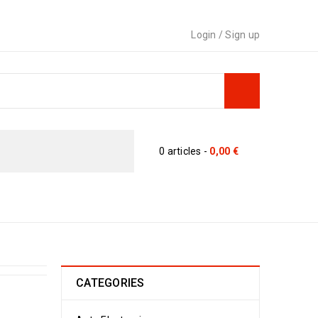
Login
/
Sign up
0 articles
-
0,00
€
›
Block
›
Mega menu 10 – niche-market02
CATEGORIES