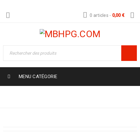
0 articles
-
0,00
€
MENU CATÉGORIE
Boutique
›
Block
›
Menu block 03