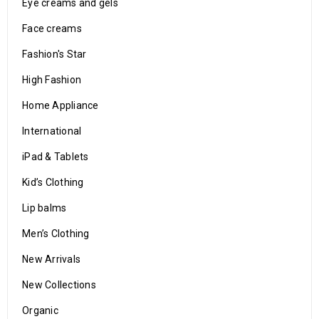
Eye creams and gels
Face creams
Fashion's Star
High Fashion
Home Appliance
International
iPad & Tablets
Kid’s Clothing
Lip balms
Men’s Clothing
New Arrivals
New Collections
Organic