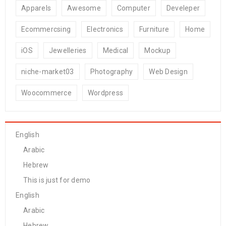
Apparels
Awesome
Computer
Develeper
Ecommercsing
Electronics
Furniture
Home
iOS
Jewelleries
Medical
Mockup
niche-market03
Photography
Web Design
Woocommerce
Wordpress
English
Arabic
Hebrew
This is just for demo
English
Arabic
Hebrew