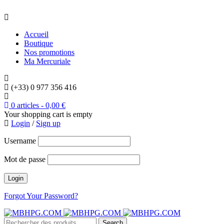
Accueil
Boutique
Nos promotions
Ma Mercuriale
(+33) 0 977 356 416
0 articles
-
0,00
€
Your shopping cart is empty
Login
/
Sign up
Username
Mot de passe
Forgot Your Password?