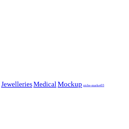
Mockup
Jewelleries
Medical
niche-market03