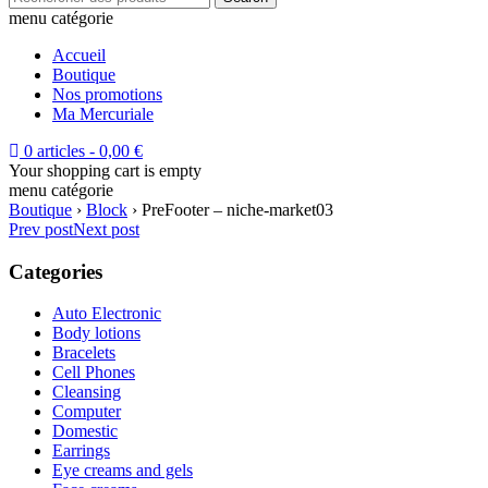
menu catégorie
Accueil
Boutique
Nos promotions
Ma Mercuriale
0 articles
-
0,00
€
Your shopping cart is empty
menu catégorie
Boutique
›
Block
›
PreFooter – niche-market03
Prev post
Next post
Categories
Auto Electronic
Body lotions
Bracelets
Cell Phones
Cleansing
Computer
Domestic
Earrings
Eye creams and gels