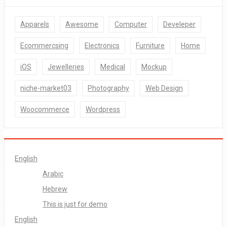
Apparels
Awesome
Computer
Develeper
Ecommercsing
Electronics
Furniture
Home
iOS
Jewelleries
Medical
Mockup
niche-market03
Photography
Web Design
Woocommerce
Wordpress
English
Arabic
Hebrew
This is just for demo
English