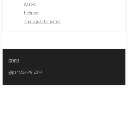
Arabic
Hebrew
This is just for demo
GDPR
@par MBHPG 2014