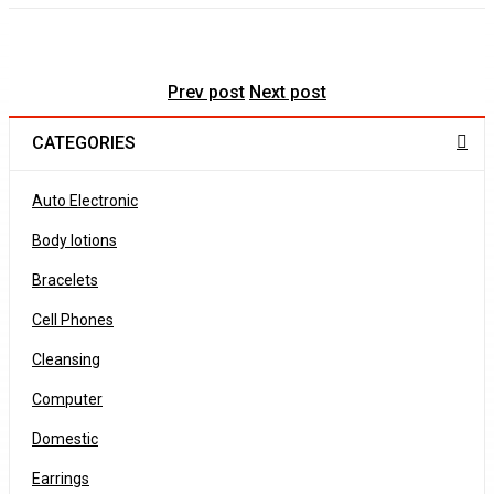
Prev post
Next post
CATEGORIES
Auto Electronic
Body lotions
Bracelets
Cell Phones
Cleansing
Computer
Domestic
Earrings