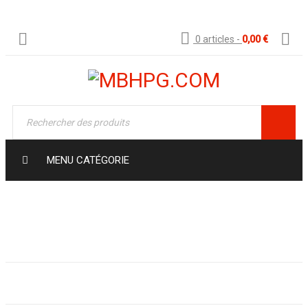
0 articles
-
0,00
€
MENU CATÉGORIE
Boutique
›
Eye creams and gels
›
Dignissim porttitor tortor mattis felis malesuada i
tortor, neque ame