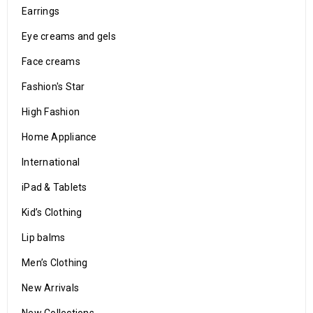
Earrings
Eye creams and gels
Face creams
Fashion's Star
High Fashion
Home Appliance
International
iPad & Tablets
Kid’s Clothing
Lip balms
Men’s Clothing
New Arrivals