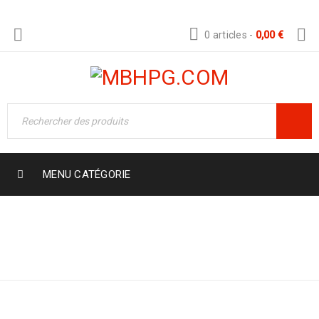
0 articles
-
0,00
€
MENU CATÉGORIE
Boutique
›
Eye creams and gels
›
Neque, semper feugiat vitae tincidunt neque,
egestas convallis viverra vitae