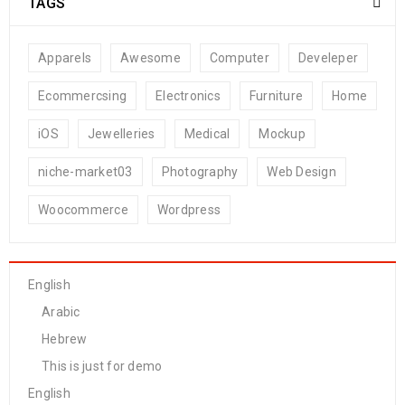
TAGS
Apparels
Awesome
Computer
Develeper
Ecommercsing
Electronics
Furniture
Home
iOS
Jewelleries
Medical
Mockup
niche-market03
Photography
Web Design
Woocommerce
Wordpress
English
Arabic
Hebrew
This is just for demo
English