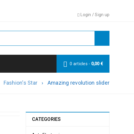
Login
/
Sign up
0 articles
-
0,00
€
Fashion's Star
›
Amazing revolution slider
CATEGORIES