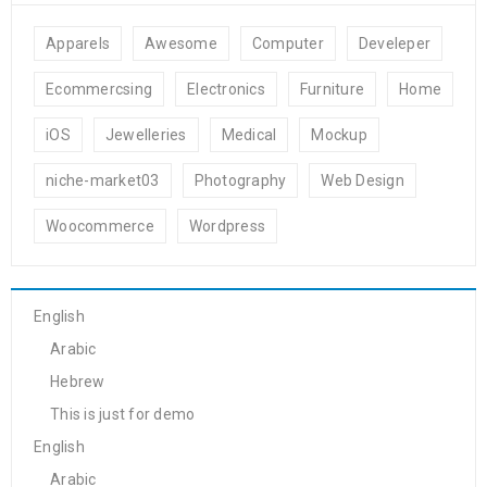
Apparels
Awesome
Computer
Develeper
Ecommercsing
Electronics
Furniture
Home
iOS
Jewelleries
Medical
Mockup
niche-market03
Photography
Web Design
Woocommerce
Wordpress
English
Arabic
Hebrew
This is just for demo
English
Arabic