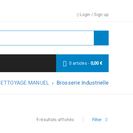
Login
/
Sign up
0 articles
-
0,00
€
NETTOYAGE MANUEL
›
Brosserie Industrielle
9 résultats affichés
Filter