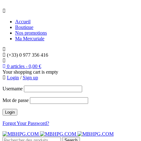
Accueil
Boutique
Nos promotions
Ma Mercuriale
(+33) 0 977 356 416
0 articles
-
0,00
€
Your shopping cart is empty
Login
/
Sign up
Username
Mot de passe
Forgot Your Password?