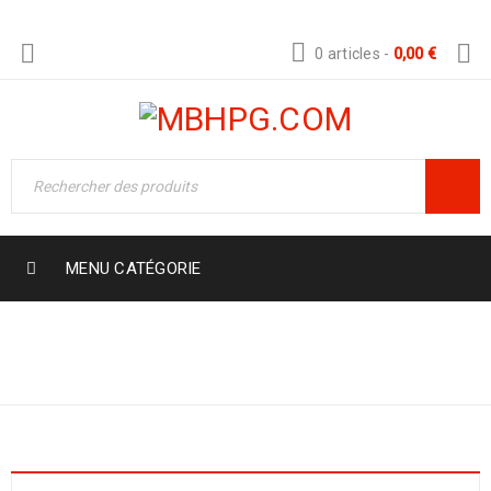
0 articles
-
0,00
€
MENU CATÉGORIE
Accueil
›
Brands
›
RUBBERMAID
Rubbermaid