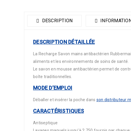
DESCRIPTION
INFORMATIO
DESCRIPTION
DÉTAILLÉE
La Recharge Savon mains antibactérien Rubbermaid 
aliments et les environnements de soins de santé.
Le savon en mousse antibactérien permet de contrô
boîte traditionnelles.
MODE D’EMPLOI
Déballer et insérer la poche dans
son distributeur m
CARACTÉRISTIQUES
Antiseptique
Lavages manuels jusqu’à 2 750 fournis par chaque