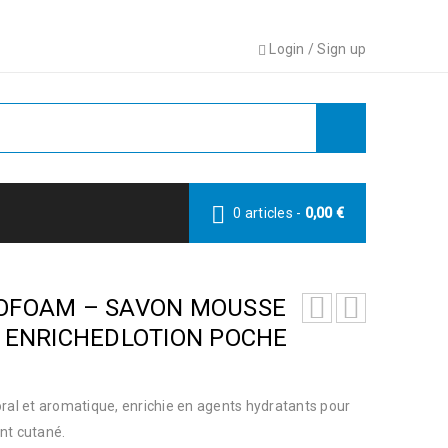
Login
/
Sign up
0 articles
-
0,00
€
OFOAM – SAVON MOUSSE
 ENRICHEDLOTION POCHE
oral et aromatique, enrichie en agents hydratants pour
nt cutané.