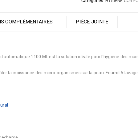
Categories:
HYGIENE CORP
NS COMPLÉMENTAIRES
PIÈCE JOINTE
automatique 1100 ML est la solution idéale pour l’hygiène des main
ler la croissance des micro-organismes sur la peau. Fournit 5 lavag
ural
 recharge