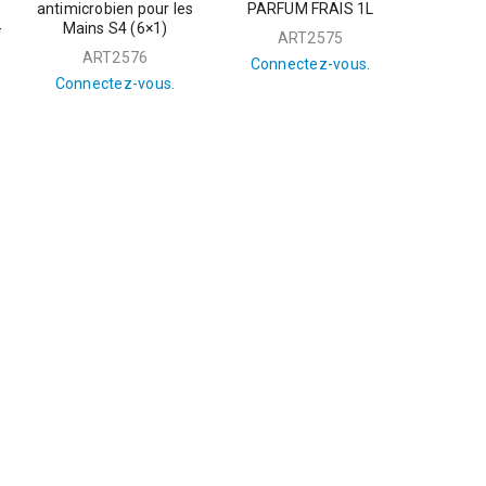
antimicrobien pour les
PARFUM FRAIS 1L
-
Mains S4 (6×1)
ART2575
R
ART2576
Connectez-vous.
Connectez-vous.