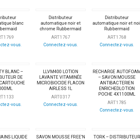
tributeur
Distributeur
Distributeur
tique blanc
automatique noir et
automatique noir et noi
bermaid
chrome Rubbermaid
Rubbermaid
RT1769
ART1767
ART1768
ctez-vous.
Connectez-vous.
Connectez-vous.
TY BLANC –
LLVM400 LOTION
RECHARGE AUTOFOA
IBUTEUR DE
LAVANTE VITAMINÉE
– SAVON MOUSSE
 CARTOUCHE
MICROBIOCIDE FLACON
ANTIBACTERIEN
000ML
AIRLESS 1L
ENRICHEDLOTION
POCHE 4X1100ML
RT1133
ART0317
ART1785
ctez-vous.
Connectez-vous.
Connectez-vous.
AINS LIQUIDE
SAVON MOUSSE FREE’N
TORK – DISTRIBUTEU