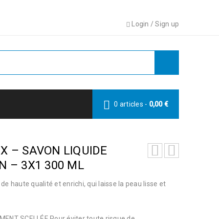
Login
/
Sign up
0 articles
-
0,00
€
X – SAVON LIQUIDE
N – 3X1 300 ML
e haute qualité et enrichi, qui laisse la peau lisse et
T SCELLÉE Pour éviter toute risque de