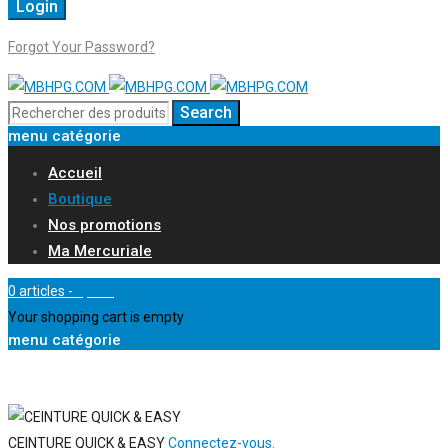
Forgot Your Password?
menu catégorie
Accueil
Boutique
Nos promotions
Ma Mercuriale
0 articles
-
0,00
€
Your shopping cart is empty
menu catégorie
CEINTURE QUICK & EASY
Connectez-vous.