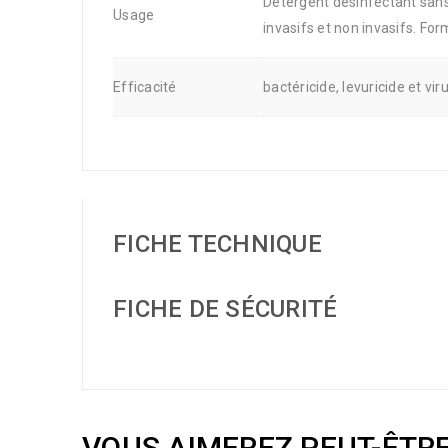
Détergent désinfectant sans
Usage
invasifs et non invasifs. Fo
Efficacité
bactéricide, levuricide et v
FICHE TECHNIQUE
FICHE DE SÉCURITÉ
VOUS AIMEREZ PEUT-ÊTR