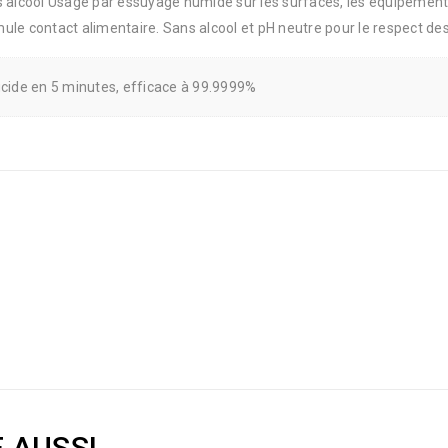
 alcool Usage par essuyage humide sur les surfaces, les équipement
rmule contact alimentaire. Sans alcool et pH neutre pour le respect d
irucide en 5 minutes, efficace à 99.9999%
E AUSSI…