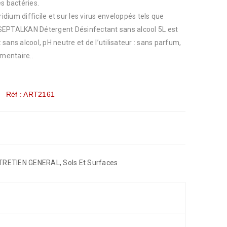
s bactéries.
ridium difficile et sur les virus enveloppés tels que
SEPTALKAN Détergent Désinfectant sans alcool 5L est
sans alcool, pH neutre et de l’utilisateur : sans parfum,
imentaire..
Réf : ART2161
TRETIEN GENERAL
,
Sols Et Surfaces