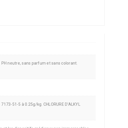
l, PH neutre, sans parfum et sans colorant.
S 7173-51-5 à 0.25g/kg. CHLORURE D'ALKYL