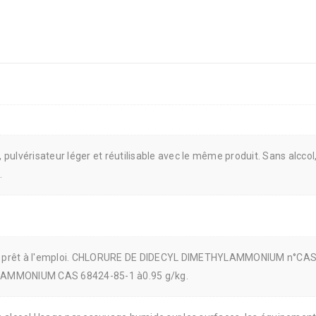
, pulvérisateur léger et réutilisable avec le même produit. Sans alcco
.
P4, prêt à l'emploi. CHLORURE DE DIDECYL DIMETHYLAMMONIUM n°CA
AMMONIUM CAS 68424-85-1 à0.95 g/kg.