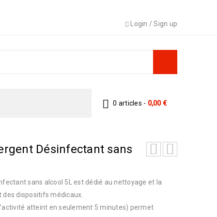
Login
/
Sign up
0 articles
-
0,00
€
rgent Désinfectant sans
ectant sans alcool 5L est dédié au nettoyage et la
t des dispositifs médicaux.
d’activité atteint en seulement 5 minutes) permet