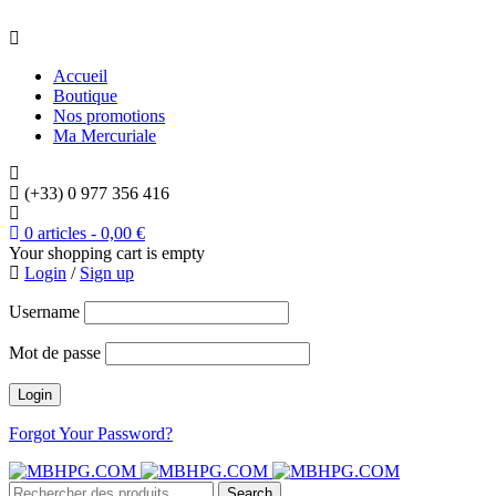
Accueil
Boutique
Nos promotions
Ma Mercuriale
(+33) 0 977 356 416
0 articles
-
0,00
€
Your shopping cart is empty
Login
/
Sign up
Username
Mot de passe
Forgot Your Password?