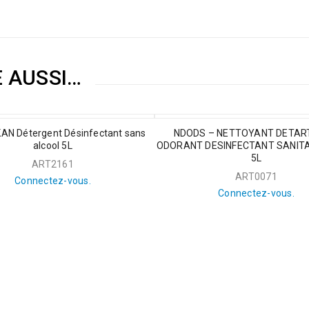
E AUSSI…
N Détergent Désinfectant sans
NDODS – NETTOYANT DETA
alcool 5L
ODORANT DESINFECTANT SANITA
5L
ART2161
ART0071
Connectez-vous.
Connectez-vous.