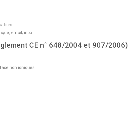
sations.
tique, émail, inox…
èglement CE n° 648/2004 et 907/2006)
rface non ioniques