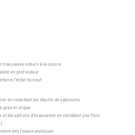
 mauvaises odeurs à la source
saleté en profondeur
etterie l’éclat du neuf
enir en retardant les dépôts de salissures.
e gras et urique
s et les siphons d’évacuation en installant une flore
s)
nement des fosses septiques