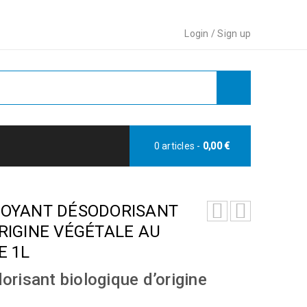
Login
/
Sign up
0 articles
-
0,00
€
TOYANT DÉSODORISANT
RIGINE VÉGÉTALE AU
E 1L
risant biologique d’origine