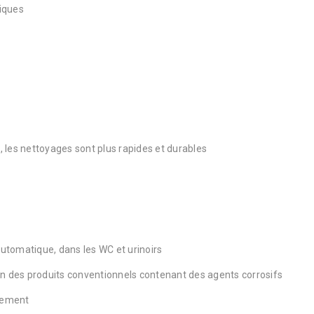
iques
l, les nettoyages sont plus rapides et durables
automatique, dans les WC et urinoirs
tion des produits conventionnels contenant des agents corrosifs
nnement