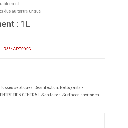
urablement
 dus au tartre urique
ent : 1L
Réf : ART0906
t fosses septiques
,
Désinfection
,
Nettoyants /
’ENTRETIEN GENERAL
,
Sanitaires
,
Surfaces sanitaires
,