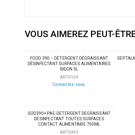
VOUS AIMEREZ PEUT-ÊTR
FOOD 390 – DÉTERGENT DÉGRAISSANT
SEPTALKA
DÉSINFECTANT SURFACES ALIMENTAIRES
BIDON 5L
ART0169
Connectez-vous.
VEDETTE
SOD390+ PAE-DETERGENT DEGRAISSANT
DESINFECTANT TOUTES SURFACES
CONTACT ALIMENTAIRE 750ML
ART0493