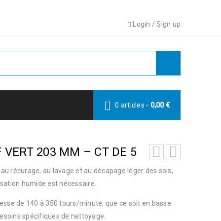
Login
/
Sign up
0 articles
-
0,00
€
 VERT 203 MM – CT DE 5
é au récurage, au lavage et au décapage léger des sols,
lisation humide est nécessaire.
vitesse de 140 à 350 tours/minute, que ce soit en basse
besoins spécifiques de nettoyage.